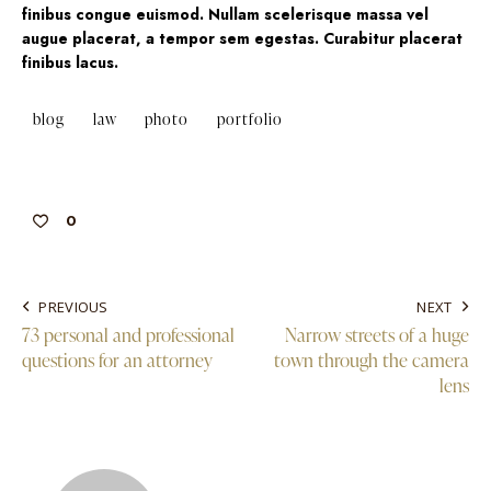
finibus congue euismod. Nullam scelerisque massa vel
augue placerat, a tempor sem egestas. Curabitur placerat
finibus lacus.
blog
law
photo
portfolio
0
PREVIOUS
NEXT
73 personal and professional
Narrow streets of a huge
questions for an attorney
town through the camera
lens